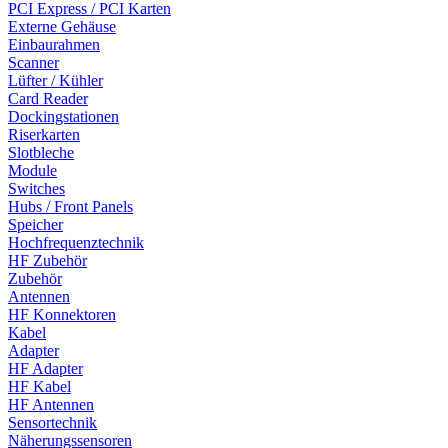
PCI Express / PCI Karten
Externe Gehäuse
Einbaurahmen
Scanner
Lüfter / Kühler
Card Reader
Dockingstationen
Riserkarten
Slotbleche
Module
Switches
Hubs / Front Panels
Speicher
Hochfrequenztechnik
HF Zubehör
Zubehör
Antennen
HF Konnektoren
Kabel
Adapter
HF Adapter
HF Kabel
HF Antennen
Sensortechnik
Näherungssensoren