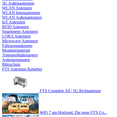
3G Außenantennen
WLAN Antennen
WLAN Innenantennen
WLAN Außenantennen
IoT Antennen
RFID Antennen
Smartmeter Antennen
LORA Antennen
Microwave Antennen
Fahrzeugantennen
Montagematerial
Antennenhalterungen
Antennenmasten
Blitzschutz
FTS Antennen Ratgeber
FTS Complete All | 5G Richtantenne
WiFi 7 am Horizont: Die neue FTS Co...