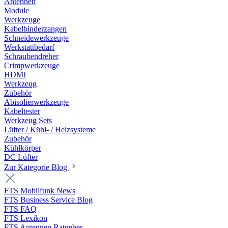
Antennen
Module
Werkzeuge
Kabelbinderzangen
Schneidewerkzeuge
Werkstattbedarf
Schraubendreher
Crimpwerkzeuge
HDMI
Werkzeug
Zubehör
Abisolierwerkzeuge
Kabeltester
Werkzeug Sets
Lüfter / Kühl- / Heizsysteme
Zubehör
Kühlkörper
DC Lüfter
Zur Kategorie Blog
FTS Mobilfunk News
FTS Business Service Blog
FTS FAQ
FTS Lexikon
FTS Antennen Ratgeber