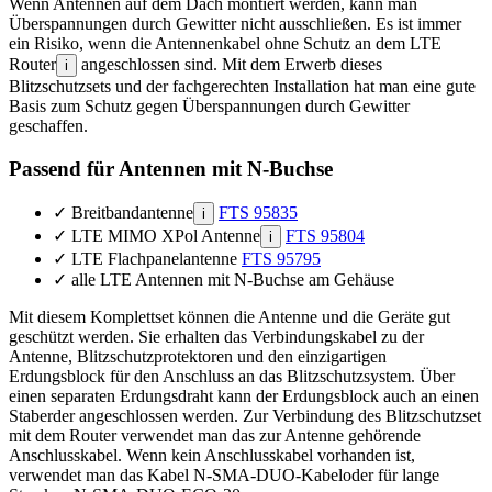
Wenn Antennen auf dem Dach montiert werden, kann man
Überspannungen durch Gewitter nicht ausschließen. Es ist immer
ein Risiko, wenn die Antennenkabel ohne Schutz an dem LTE
Router
angeschlossen sind. Mit dem Erwerb dieses
i
Blitzschutzsets und der fachgerechten Installation hat man eine gute
Basis zum Schutz gegen Überspannungen durch Gewitter
geschaffen.
Passend für Antennen mit N-Buchse
✓
Breitbandantenne
FTS 95835
i
✓
LTE MIMO XPol Antenne
FTS 95804
i
✓
LTE Flachpanelantenne
FTS 95795
✓
alle LTE Antennen mit N-Buchse am Gehäuse
Mit diesem Komplettset können die Antenne und die Geräte gut
geschützt werden. Sie erhalten das Verbindungskabel zu der
Antenne, Blitzschutzprotektoren und den einzigartigen
Erdungsblock für den Anschluss an das Blitzschutzsystem. Über
einen separaten Erdungsdraht kann der Erdungsblock auch an einen
Staberder angeschlossen werden. Zur Verbindung des Blitzschutzset
mit dem Router verwendet man das zur Antenne gehörende
Anschlusskabel. Wenn kein Anschlusskabel vorhanden ist,
verwendet man das Kabel N-SMA-DUO-Kabeloder für lange