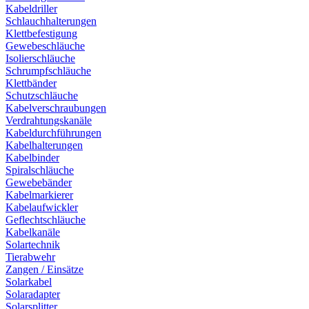
Kabeldriller
Schlauchhalterungen
Klettbefestigung
Gewebeschläuche
Isolierschläuche
Schrumpfschläuche
Klettbänder
Schutzschläuche
Kabelverschraubungen
Verdrahtungskanäle
Kabeldurchführungen
Kabelhalterungen
Kabelbinder
Spiralschläuche
Gewebebänder
Kabelmarkierer
Kabelaufwickler
Geflechtschläuche
Kabelkanäle
Solartechnik
Tierabwehr
Zangen / Einsätze
Solarkabel
Solaradapter
Solarsplitter