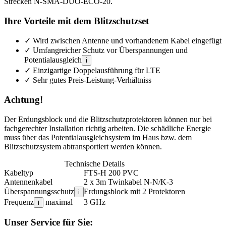
Strecken N-SMA-DUO-ECO-20.
Ihre Vorteile mit dem Blitzschutzset
✓
Wird zwischen Antenne und vorhandenem Kabel eingefügt
✓
Umfangreicher Schutz vor Überspannungen und
Potentialausgleich
i
✓
Einzigartige Doppelausführung für LTE
✓
Sehr gutes Preis-Leistung-Verhältniss
Achtung!
Der Erdungsblock und die Blitzschutzprotektoren können nur bei
fachgerechter Installation richtig arbeiten. Die schädliche Energie
muss über das Potentialausgleichsystem im Haus bzw. dem
Blitzschutzsystem abtransportiert werden können.
Technische Details
Kabeltyp
FTS-H 200 PVC
Antennenkabel
2 x 3m Twinkabel N-N/K-3
Überspannungsschutz
Erdungsblock mit 2 Protektoren
i
Frequenz
maximal
3 GHz
i
Unser Service für Sie: