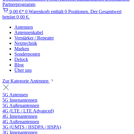
Partnerprogramm
0,00 €*
0
Warenkorb enthält 0 Positionen. Der Gesamtwert
beträgt 0,00 €.
Antennen
Antennenkabel
Verstärker / Repeater
Netztechnik
Marken
Sonderposten
Delock
Blog
Über uns
Zur Kategorie Antennen
5G Antennen
5G Innenantennen
5G Außenantennen
4G (LTE / LTE Advanced)
4G Innenantennen
4G Außenantennen
3G (UMTS / HSDPA / HSPA)
3G Innenantennen