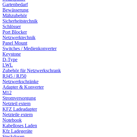
Gartenbedarf
Bewässerung
Mähzubehör
Sicherheitstechnik
Schlösser
Port Blocker
Netzwerktechnik
Panel Mount
Switches / Medienkonverter
Keystone
D-Type
LWL
Zubehör für Netzwerkschrank
RJ45 / RJ50
Netzwerkschränke
Adapter & Konverter
M12
Stromversorgung
Netzteil extern
KFZ Ladeadapter
Netzteile extern
Notebook
Kabelloses Laden
Kfz Ladegeräte
Steckdosen