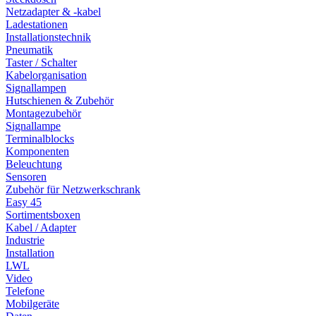
Netzadapter & -kabel
Ladestationen
Installationstechnik
Pneumatik
Taster / Schalter
Kabelorganisation
Signallampen
Hutschienen & Zubehör
Montagezubehör
Signallampe
Terminalblocks
Komponenten
Beleuchtung
Sensoren
Zubehör für Netzwerkschrank
Easy 45
Sortimentsboxen
Kabel / Adapter
Industrie
Installation
LWL
Video
Telefone
Mobilgeräte