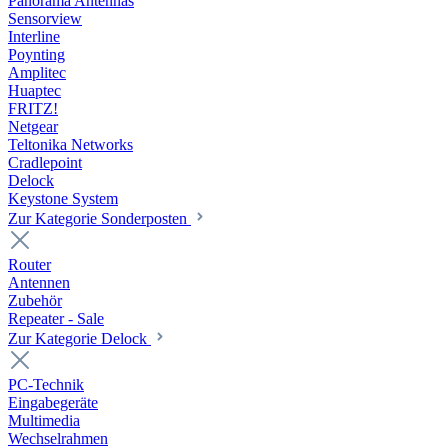
Panorama Antennas
Sensorview
Interline
Poynting
Amplitec
Huaptec
FRITZ!
Netgear
Teltonika Networks
Cradlepoint
Delock
Keystone System
Zur Kategorie Sonderposten
Router
Antennen
Zubehör
Repeater - Sale
Zur Kategorie Delock
PC-Technik
Eingabegeräte
Multimedia
Wechselrahmen