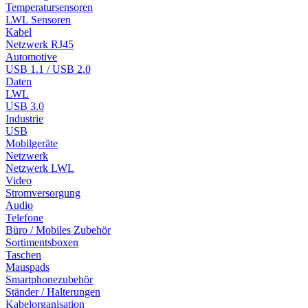
Temperatursensoren
LWL Sensoren
Kabel
Netzwerk RJ45
Automotive
USB 1.1 / USB 2.0
Daten
LWL
USB 3.0
Industrie
USB
Mobilgeräte
Netzwerk
Netzwerk LWL
Video
Stromversorgung
Audio
Telefone
Büro / Mobiles Zubehör
Sortimentsboxen
Taschen
Mauspads
Smartphonezubehör
Ständer / Halterungen
Kabelorganisation