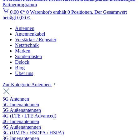
Partnerprogramm
0,00 €*
0
Warenkorb enthält 0 Positionen. Der Gesamtwert
beträgt 0,00 €.
Antennen
Antennenkabel
Verstärker / Repeater
Netztechnik
Marken
Sonderposten
Delock
Blog
Über uns
Zur Kategorie Antennen
5G Antennen
5G Innenantennen
5G Außenantennen
4G (LTE / LTE Advanced)
4G Innenantennen
4G Außenantennen
3G (UMTS / HSDPA / HSPA)
3G Innenantennen