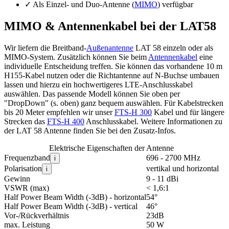
✓
Als Einzel- und Duo-Antenne (
MIMO
) verfügbar
MIMO & Antennenkabel bei der LAT58
Wir liefern die Breitband-
Außenantenne
LAT 58 einzeln oder als
MIMO-System. Zusätzlich können Sie beim
Antennenkabel
eine
individuelle Entscheidung treffen. Sie können das vorhandene 10 m
H155-Kabel nutzen oder die Richtantenne auf N-Buchse umbauen
lassen und hierzu ein hochwertigeres LTE-Anschlusskabel
auswählen. Das passende Modell können Sie oben per
"DropDown" (s. oben) ganz bequem auswählen. Für Kabelstrecken
bis 20 Meter empfehlen wir unser
FTS-H 300
Kabel und für längere
Strecken das
FTS-H 400
Anschlusskabel. Weitere Informationen zu
der LAT 58 Antenne finden Sie bei den
Zusatz-Infos
.
Elektrische Eigenschaften der Antenne
Frequenzband
696 - 2700 MHz
i
Polarisation
vertikal und horizontal
i
Gewinn
9 - 11 dBi
VSWR (max)
< 1,6:1
Half Power Beam Width (-3dB) - horizontal
54°
Half Power Beam Width (-3dB) - vertical
46°
Vor-/Rückverhältnis
23dB
max. Leistung
50 W