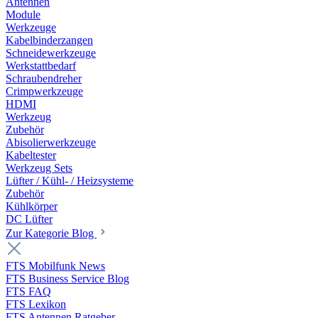
Antennen
Module
Werkzeuge
Kabelbinderzangen
Schneidewerkzeuge
Werkstattbedarf
Schraubendreher
Crimpwerkzeuge
HDMI
Werkzeug
Zubehör
Abisolierwerkzeuge
Kabeltester
Werkzeug Sets
Lüfter / Kühl- / Heizsysteme
Zubehör
Kühlkörper
DC Lüfter
Zur Kategorie Blog
FTS Mobilfunk News
FTS Business Service Blog
FTS FAQ
FTS Lexikon
FTS Antennen Ratgeber