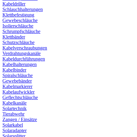
Kabeldriller
Schlauchhalterungen
Klettbefestigung
Gewebeschläuche
Isolierschläuche
Schrumpfschläuche
Klettbänder
Schutzschläuche
Kabelverschraubungen
Verdrahtungskanäle
Kabeldurchführungen
Kabelhalterungen
Kabelbinder
Spiralschläuche
Gewebebänder
Kabelmarkierer
Kabelaufwickler
Geflechtschläuche
Kabelkanäle
Solartechnik
Tierabwehr
Zangen / Einsätze
Solarkabel
Solaradapter
Solarsplitter