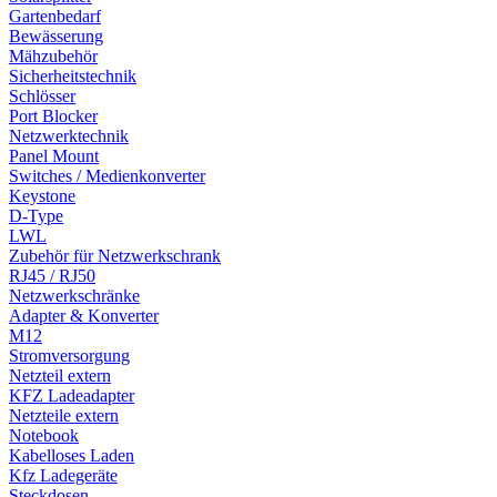
Gartenbedarf
Bewässerung
Mähzubehör
Sicherheitstechnik
Schlösser
Port Blocker
Netzwerktechnik
Panel Mount
Switches / Medienkonverter
Keystone
D-Type
LWL
Zubehör für Netzwerkschrank
RJ45 / RJ50
Netzwerkschränke
Adapter & Konverter
M12
Stromversorgung
Netzteil extern
KFZ Ladeadapter
Netzteile extern
Notebook
Kabelloses Laden
Kfz Ladegeräte
Steckdosen