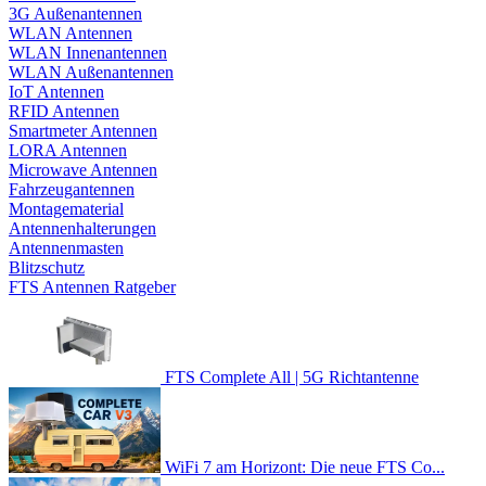
3G Außenantennen
WLAN Antennen
WLAN Innenantennen
WLAN Außenantennen
IoT Antennen
RFID Antennen
Smartmeter Antennen
LORA Antennen
Microwave Antennen
Fahrzeugantennen
Montagematerial
Antennenhalterungen
Antennenmasten
Blitzschutz
FTS Antennen Ratgeber
FTS Complete All | 5G Richtantenne
WiFi 7 am Horizont: Die neue FTS Co...