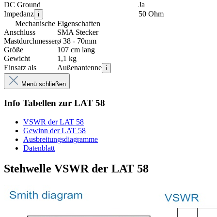
DC Ground
Ja
Impedanz
50 Ohm
i
Mechanische Eigenschaften
Anschluss
SMA Stecker
Mastdurchmesser
ø 38 - 70mm
Größe
107 cm lang
Gewicht
1,1 kg
Einsatz als
Außenantenne
i
Menü schließen
Info Tabellen zur LAT 58
VSWR der LAT 58
Gewinn der LAT 58
Ausbreitungsdiagramme
Datenblatt
Stehwelle VSWR der LAT 58