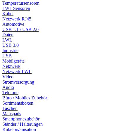
Temperatursensoren
LWL Sensoren
Kabel
Netzwerk RJ45
Automotive
USB 1.1 / USB 2.0
Daten
LWL
USB 3.0
Industrie
USB
Mobilgeräte
Netzwerk
Netzwerk LWL
Video
Stromversorgung
Audio
Telefone
Büro / Mobiles Zubehör
Sortimentsboxen
Taschen
Mauspads
Smartphonezubehör
Ständer / Halterungen
Kabelorganisation