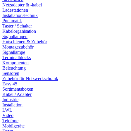
Netzadapter & -kabel
Ladestationen
Installationstechnik
Pneumatik
Taster / Schalter
Kabelorganisation
Signallampen
Hutschienen & Zubehör
Montagezubehör
Signallampe
Terminalblocks
Komponenten
Beleuchtung
Sensoren
Zubehör für Netzwerkschrank
Easy 45
Sortimentsboxen
Kabel / Adapter
Industrie
Installation
LWL
Video
Telefone
Mobilgeräte