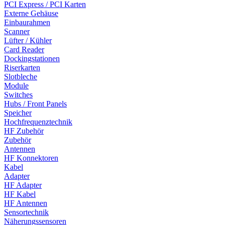
PCI Express / PCI Karten
Externe Gehäuse
Einbaurahmen
Scanner
Lüfter / Kühler
Card Reader
Dockingstationen
Riserkarten
Slotbleche
Module
Switches
Hubs / Front Panels
Speicher
Hochfrequenztechnik
HF Zubehör
Zubehör
Antennen
HF Konnektoren
Kabel
Adapter
HF Adapter
HF Kabel
HF Antennen
Sensortechnik
Näherungssensoren