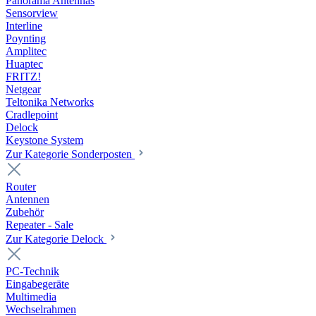
Panorama Antennas
Sensorview
Interline
Poynting
Amplitec
Huaptec
FRITZ!
Netgear
Teltonika Networks
Cradlepoint
Delock
Keystone System
Zur Kategorie Sonderposten
Router
Antennen
Zubehör
Repeater - Sale
Zur Kategorie Delock
PC-Technik
Eingabegeräte
Multimedia
Wechselrahmen