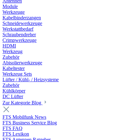
Antennen
Module
Werkzeuge
Kabelbinderzangen
Schneidewerkzeuge
Werkstattbedarf
Schraubendreher
Crimpwerkzeuge
HDMI
Werkzeug
Zubehör
Abisolierwerkzeuge
Kabeltester
Werkzeug Sets
Lüfter / Kühl- / Heizsysteme
Zubehör
Kühlkörper
DC Lüfter
Zur Kategorie Blog
FTS Mobilfunk News
FTS Business Service Blog
FTS FAQ
FTS Lexikon
FTS Antennen Ratgeber