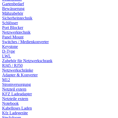
Gartenbedarf
Bewässerung
Mähzubehör
Sicherheitstechnik
Schlösser
Port Blocker
Netzwerktechnik
Panel Mount
Switches / Medienkonverter
Keystone
D-Type
LWL
Zubehör für Netzwerkschrank
RJ45 / RJ50
Netzwerkschränke
Adapter & Konverter
M12
Stromversorgung
Netzteil extern
KFZ Ladeadapter
Netzteile extern
Notebook
Kabelloses Laden
Kfz Ladegeräte
Steckdosen