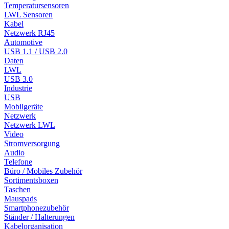
Temperatursensoren
LWL Sensoren
Kabel
Netzwerk RJ45
Automotive
USB 1.1 / USB 2.0
Daten
LWL
USB 3.0
Industrie
USB
Mobilgeräte
Netzwerk
Netzwerk LWL
Video
Stromversorgung
Audio
Telefone
Büro / Mobiles Zubehör
Sortimentsboxen
Taschen
Mauspads
Smartphonezubehör
Ständer / Halterungen
Kabelorganisation