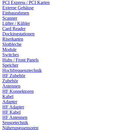
PCI Express / PCI Karten
Externe Gehäuse
Einbaurahmen
Scanner
Lüfter / Kühler
Card Reader
Dockingstationen
Riserkarten
Slotbleche
Module
Switches
Hubs / Front Panels
Speicher
Hochfrequenztechnik
HF Zubehör
Zubehör
Antennen
HF Konnektoren
Kabel
Adapter
HF Adapter
HF Kabel
HF Antennen
Sensortechnik
Näherungssensoren