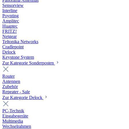
Panorama Antennas
Sensorview
Interline
Poynting
Amplitec
Huaptec
FRITZ!
Netgear
Teltonika Networks
Cradlepoint
Delock
Keystone System
Zur Kategorie Sonderposten
Router
Antennen
Zubehör
Repeater - Sale
Zur Kategorie Delock
PC-Technik
Eingabegeräte
Multimedia
Wechselrahmen