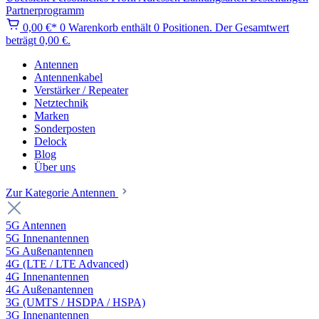
Partnerprogramm
0,00 €*
0
Warenkorb enthält 0 Positionen. Der Gesamtwert
beträgt 0,00 €.
Antennen
Antennenkabel
Verstärker / Repeater
Netztechnik
Marken
Sonderposten
Delock
Blog
Über uns
Zur Kategorie Antennen
5G Antennen
5G Innenantennen
5G Außenantennen
4G (LTE / LTE Advanced)
4G Innenantennen
4G Außenantennen
3G (UMTS / HSDPA / HSPA)
3G Innenantennen