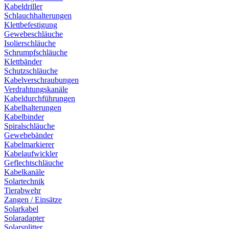
Kabeldriller
Schlauchhalterungen
Klettbefestigung
Gewebeschläuche
Isolierschläuche
Schrumpfschläuche
Klettbänder
Schutzschläuche
Kabelverschraubungen
Verdrahtungskanäle
Kabeldurchführungen
Kabelhalterungen
Kabelbinder
Spiralschläuche
Gewebebänder
Kabelmarkierer
Kabelaufwickler
Geflechtschläuche
Kabelkanäle
Solartechnik
Tierabwehr
Zangen / Einsätze
Solarkabel
Solaradapter
Solarsplitter