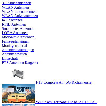
3G Außenantennen
WLAN Antennen
WLAN Innenantennen
WLAN Außenantennen
IoT Antennen
RFID Antennen
Smartmeter Antennen
LORA Antennen
Microwave Antennen
Fahrzeugantennen
Montagematerial
Antennenhalterungen
Antennenmasten
Blitzschutz
FTS Antennen Ratgeber
FTS Complete All | 5G Richtantenne
WiFi 7 am Horizont: Die neue FTS Co...