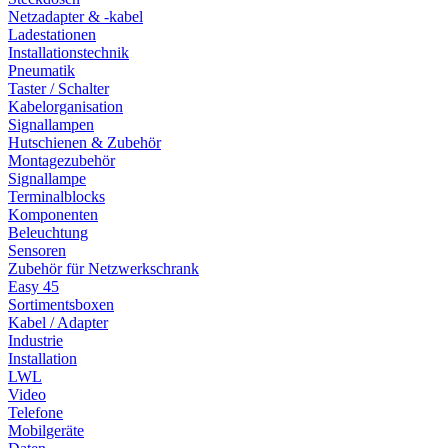
Netzadapter & -kabel
Ladestationen
Installationstechnik
Pneumatik
Taster / Schalter
Kabelorganisation
Signallampen
Hutschienen & Zubehör
Montagezubehör
Signallampe
Terminalblocks
Komponenten
Beleuchtung
Sensoren
Zubehör für Netzwerkschrank
Easy 45
Sortimentsboxen
Kabel / Adapter
Industrie
Installation
LWL
Video
Telefone
Mobilgeräte