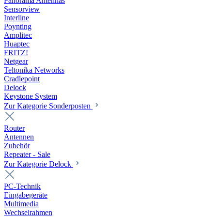
Panorama Antennas
Sensorview
Interline
Poynting
Amplitec
Huaptec
FRITZ!
Netgear
Teltonika Networks
Cradlepoint
Delock
Keystone System
Zur Kategorie Sonderposten
Router
Antennen
Zubehör
Repeater - Sale
Zur Kategorie Delock
PC-Technik
Eingabegeräte
Multimedia
Wechselrahmen