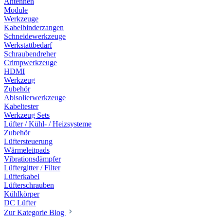
Antennen
Module
Werkzeuge
Kabelbinderzangen
Schneidewerkzeuge
Werkstattbedarf
Schraubendreher
Crimpwerkzeuge
HDMI
Werkzeug
Zubehör
Abisolierwerkzeuge
Kabeltester
Werkzeug Sets
Lüfter / Kühl- / Heizsysteme
Zubehör
Lüftersteuerung
Wärmeleitpads
Vibrationsdämpfer
Lüftergitter / Filter
Lüfterkabel
Lüfterschrauben
Kühlkörper
DC Lüfter
Zur Kategorie Blog