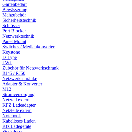
Gartenbedarf
Bewässerung
Mähzubehör
Sicherheitstechnik
Schlösser
Port Blocker
Netzwerktechnik
Panel Mount
Switches / Medienkonverter
Keystone
D-Type
LWL
Zubehör für Netzwerkschrank
RJ45 / RJ50
Netzwerkschränke
Adapter & Konverter
M12
Stromversorgung
Netzteil extern
KFZ Ladeadapter
Netzteile extern
Notebook
Kabelloses Laden
Kfz Ladegeräte
Steckdosen