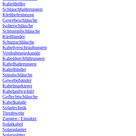
Kabeldriller
Schlauchhalterungen
Klettbefestigung
Gewebeschläuche
Isolierschläuche
Schrumpfschläuche
Klettbänder
Schutzschläuche
Kabelverschraubungen
Verdrahtungskanäle
Kabeldurchführungen
Kabelhalterungen
Kabelbinder
Spiralschläuche
Gewebebänder
Kabelmarkierer
Kabelaufwickler
Geflechtschläuche
Kabelkanäle
Solartechnik
Tierabwehr
Zangen / Einsätze
Solarkabel
Solaradapter
Solarsplitter