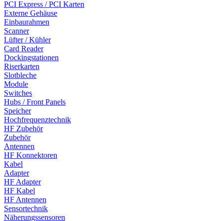
PCI Express / PCI Karten
Externe Gehäuse
Einbaurahmen
Scanner
Lüfter / Kühler
Card Reader
Dockingstationen
Riserkarten
Slotbleche
Module
Switches
Hubs / Front Panels
Speicher
Hochfrequenztechnik
HF Zubehör
Zubehör
Antennen
HF Konnektoren
Kabel
Adapter
HF Adapter
HF Kabel
HF Antennen
Sensortechnik
Näherungssensoren