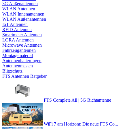
3G Außenantennen
WLAN Antennen
WLAN Innenantennen
WLAN Außenantennen
IoT Antennen
RFID Antennen
Smartmeter Antennen
LORA Antennen
Microwave Antennen
Fahrzeugantennen
Montagematerial
Antennenhalterungen
Antennenmasten
Blitzschutz
FTS Antennen Ratgeber
FTS Complete All | 5G Richtantenne
WiFi 7 am Horizont: Die neue FTS Co...