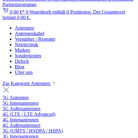
Partnerprogramm
0,00 €*
0
Warenkorb enthält 0 Positionen. Der Gesamtwert
beträgt 0,00 €.
Antennen
Antennenkabel
Verstärker / Repeater
Netztechnik
Marken
Sonderposten
Delock
Blog
Über uns
Zur Kategorie Antennen
5G Antennen
5G Innenantennen
5G Außenantennen
4G (LTE / LTE Advanced)
4G Innenantennen
4G Außenantennen
3G (UMTS / HSDPA / HSPA)
3G Innenantennen