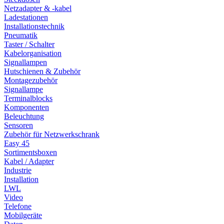
Netzadapter & -kabel
Ladestationen
Installationstechnik
Pneumatik
Taster / Schalter
Kabelorganisation
Signallampen
Hutschienen & Zubehör
Montagezubehör
Signallampe
Terminalblocks
Komponenten
Beleuchtung
Sensoren
Zubehör für Netzwerkschrank
Easy 45
Sortimentsboxen
Kabel / Adapter
Industrie
Installation
LWL
Video
Telefone
Mobilgeräte