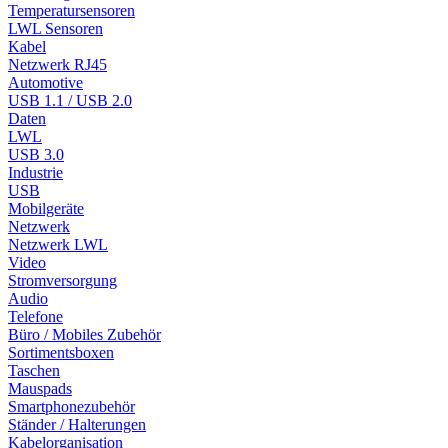
Temperatursensoren
LWL Sensoren
Kabel
Netzwerk RJ45
Automotive
USB 1.1 / USB 2.0
Daten
LWL
USB 3.0
Industrie
USB
Mobilgeräte
Netzwerk
Netzwerk LWL
Video
Stromversorgung
Audio
Telefone
Büro / Mobiles Zubehör
Sortimentsboxen
Taschen
Mauspads
Smartphonezubehör
Ständer / Halterungen
Kabelorganisation