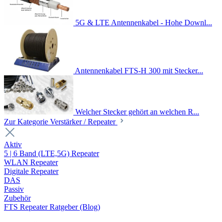
5G & LTE Antennenkabel - Hohe Downl...
Antennenkabel FTS-H 300 mit Stecker...
Welcher Stecker gehört an welchen R...
Zur Kategorie Verstärker / Repeater
Aktiv
5 | 6 Band (LTE,5G) Repeater
WLAN Repeater
Digitale Repeater
DAS
Passiv
Zubehör
FTS Repeater Ratgeber (Blog)