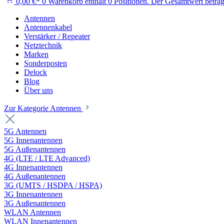
0,00 €*
0
Warenkorb enthält 0 Positionen. Der Gesamtwert beträg
Antennen
Antennenkabel
Verstärker / Repeater
Netztechnik
Marken
Sonderposten
Delock
Blog
Über uns
Zur Kategorie Antennen
5G Antennen
5G Innenantennen
5G Außenantennen
4G (LTE / LTE Advanced)
4G Innenantennen
4G Außenantennen
3G (UMTS / HSDPA / HSPA)
3G Innenantennen
3G Außenantennen
WLAN Antennen
WLAN Innenantennen