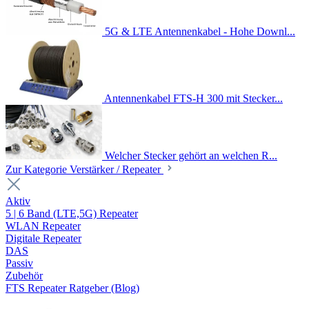
5G & LTE Antennenkabel - Hohe Downl...
Antennenkabel FTS-H 300 mit Stecker...
Welcher Stecker gehört an welchen R...
Zur Kategorie Verstärker / Repeater
Aktiv
5 | 6 Band (LTE,5G) Repeater
WLAN Repeater
Digitale Repeater
DAS
Passiv
Zubehör
FTS Repeater Ratgeber (Blog)