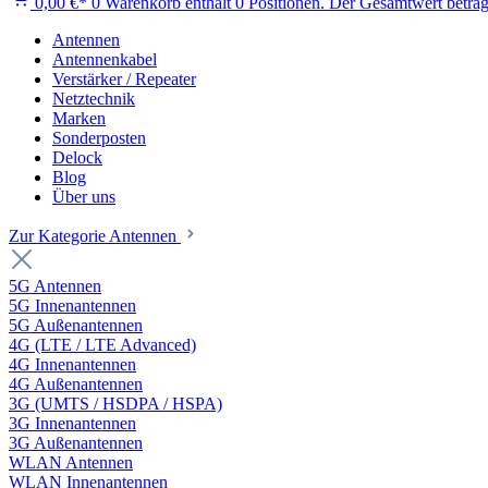
0,00 €*
0
Warenkorb enthält 0 Positionen. Der Gesamtwert beträg
Antennen
Antennenkabel
Verstärker / Repeater
Netztechnik
Marken
Sonderposten
Delock
Blog
Über uns
Zur Kategorie Antennen
5G Antennen
5G Innenantennen
5G Außenantennen
4G (LTE / LTE Advanced)
4G Innenantennen
4G Außenantennen
3G (UMTS / HSDPA / HSPA)
3G Innenantennen
3G Außenantennen
WLAN Antennen
WLAN Innenantennen